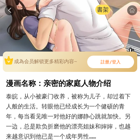
書架
成為会员解锁更多精彩内容~
註册/登入
漫画名称：亲密的家庭人物介绍
泰皖，从小被豪门收养，被称为儿子，却过着下
人般的生活。转眼他已经成长为一个健硕的青
年，每当看见唯一对他好的娜静心跳就加快。另
一边，总是欺负折磨他的漂亮姐妹和婶婶，也越
来越意识到他已是一个成年男性……