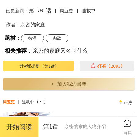
第 70 话
已更新到：
|
周五更 |
連載中
作者：亲密的家庭
题材：
韩漫
肉欲
相关推荐：
亲密的家庭又名叫什么
亲密的家庭漫画为什么不更新了
亲密的家庭繁体
开始阅读
好看
(第1话)
(2083)
亲密的家庭人物介绍
亲密的家庭又叫什么
+ 加入我の書架
亲密的家庭英语
亲密的家庭关系对孩子的影响
周五更
| 連載中 (70)
正序
亲密的家庭泰民
第1章
免费
开始阅读
第1话
亲密的家庭或者朋友中的评价表现了
亲密的家庭人物介绍
2023/04/07
首頁