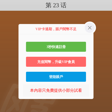
第 23 话
VIP卡過期，賬戶閱幣不足
3秒快速註冊
充值閱幣，升級VIP會員
登陸賬戶
本內容只免費提供小部分試看