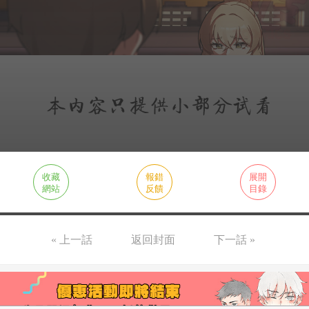
收藏
報錯
展開
網站
反饋
目錄
« 上一話
返回封面
下一話 »